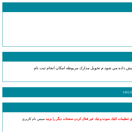
يش داده مي شود.م تحويل مدارك مربوطه امكان انجام ثبت نام
1401/
 تنظيمات كليك نموده و تيك غير فعال كردن صفحات ديگر را بزنيد
سپس نام كاربري