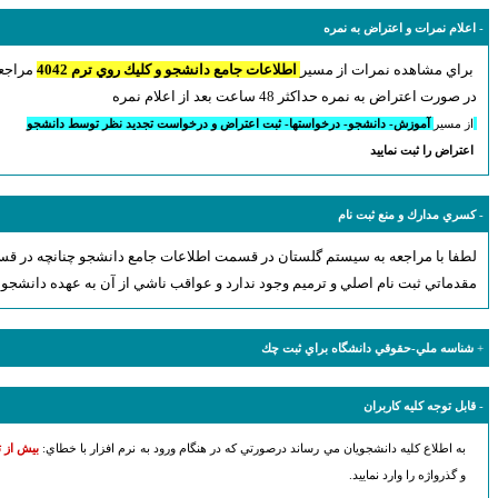
-
اعلام نمرات و اعتراض به نمره
مراجعه نماييد و
براي مشاهده نمرات از مسير
اطلاعات جامع دانشجو و كليك روي ترم 4042
در صورت اعتراض به نمره حداكثر 48 ساعت بعد از اعلام نمره
آموزش- دانشجو- درخواستها- ثبت اعتراض و درخواست تجديد نظر توسط دانشجو
از مسير
اعتراض را ثبت نماييد
-
كسري مدارك و منع ثبت نام
لطفا با مراجعه به سيستم گلستان در قسمت اطلاعات جامع دانشجو چنانچه در قسم
مقدماتي ثبت نام اصلي و ترميم وجود ندارد و عواقب ناشي از آن به عهده دانشجو 
+
شناسه ملي-حقوقي دانشگاه براي ثبت چك
-
قابل توجه كليه كاربران
به اطلاع كليه دانشجويان مي رساند درصورتي كه در هنگام ورود به نرم افزار با خطاي:
بيش از ت
و گذرواژه را وارد نماييد.