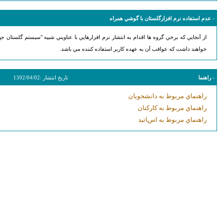
-
عدم استفاده نرم افزارگلستان با گوشي همراه
از آنجايي كه برخي گروه ها اقدام به انتشار نرم افزارهايي با عناويني شبيه "سيستم گلستان 
خواهند داشت كه عواقب آن به عهده كاربر استفاده كننده مي باشد.
-
راهنما
تاريخ انتشار :
1392/04/02
راهنماي مربوط به دانشجويان
راهنماي مربوط به كاركنان
راهنماي مربوط به اساتيد