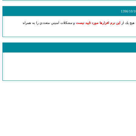
1396/10/1
 هيچ يك از
اين نرم افزارها مورد تاييد نيست
و مشكلات امنيتي متعددي را به همراه