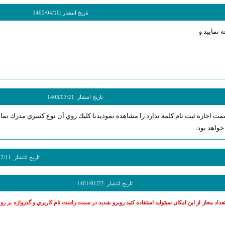
تاريخ انتشار :
1405/04/10
تاريخ انتشار :
1403/03/21
ت اجازه ثبت نام كلمه ندارد را مشاهده نموديدبا كليك روي آن نوع كسري مدرك نما
خواهد بود.
تاريخ انتشار :
02/11
تاريخ انتشار :
1401/01/22
عداد مجاز از اين امكان نميتوايد استفاده كنيد روبرو شديد
در سمت راست نام كاريري و گذرواژه بر روي