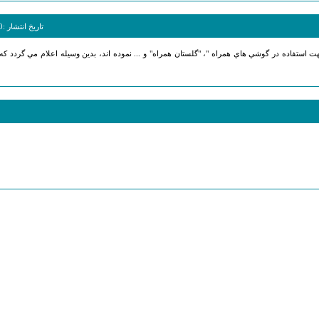
تاريخ انتشار :
0
جهت استفاده در گوشي هاي همراه "، "گلستان همراه" و ... نموده اند، بدين وسيله اعلام مي گردد كه